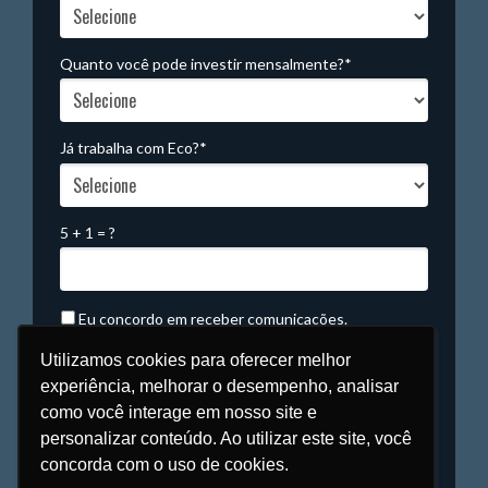
Quanto você pode investir mensalmente?*
Já trabalha com Eco?*
5 + 1 = ?
Eu concordo em receber comunicações.
A ECOPE está comprometida a proteger e respeitar
Utilizamos cookies para oferecer melhor
Utilizamos cookies para oferecer melhor
sua privacidade, seus dados são usados apenas para
experiência, melhorar o desempenho, analisar
experiência, melhorar o desempenho, analisar
fins de marketing. Acesse nossa política para saber
como você interage em nosso site e
como você interage em nosso site e
mais (caso tenha política própria).
personalizar conteúdo. Ao utilizar este site, você
personalizar conteúdo. Ao utilizar este site, você
concorda com o uso de cookies.
concorda com o uso de cookies.
Conversar via Whatsapp